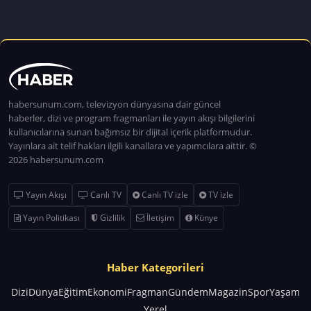
habersunum.com, televizyon dünyasına dair güncel
haberler, dizi ve program fragmanları ile yayın akışı bilgilerini
kullanıcılarına sunan bağımsız bir dijital içerik platformudur.
Yayınlara ait telif hakları ilgili kanallara ve yapımcılara aittir. ©
2026 habersunum.com
Yayın Akışı
Canlı TV
Canlı TV izle
TV izle
Yayın Politikası
Gizlilik
İletişim
Künye
Haber Kategorileri
Dizi
Dünya
Eğitim
Ekonomi
Fragman
Gündem
Magazin
Spor
Yaşam
Yerel