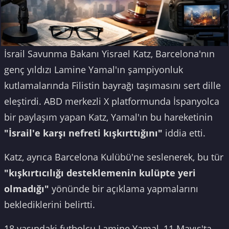
İsrail Savunma Bakanı Yisrael Katz, Barcelona'nın
genç yıldızı Lamine Yamal'ın şampiyonluk
kutlamalarında Filistin bayrağı taşımasını sert dille
eleştirdi. ABD merkezli X platformunda İspanyolca
bir paylaşım yapan Katz, Yamal'ın bu hareketinin
"İsrail'e karşı nefreti kışkırttığını"
iddia etti.
Katz, ayrıca Barcelona Kulübü'ne seslenerek, bu tür
"kışkırtıcılığı desteklemenin kulüpte yeri
olmadığı"
yönünde bir açıklama yapmalarını
beklediklerini belirtti.
18 yaşındaki futbolcu Lamine Yamal, 11 Mayıs'ta