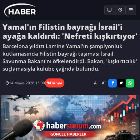
Yamal'ın Filistin bayrağı İsrail'i
ayağa kaldırdı: 'Nefreti kışkırtıyor'
Barcelona yıldızı Lamine Yamal'ın şampiyonluk
kutlamasında Filistin bayrağı taşıması İsrail
Savunma Bakanı'nı öfkelendirdi. Bakan, 'kışkırtıcılık'
suçlamasıyla kulübe çağrıda bulundu.
-
+
A
A
14 Mayıs 2026 15:00
Dünya