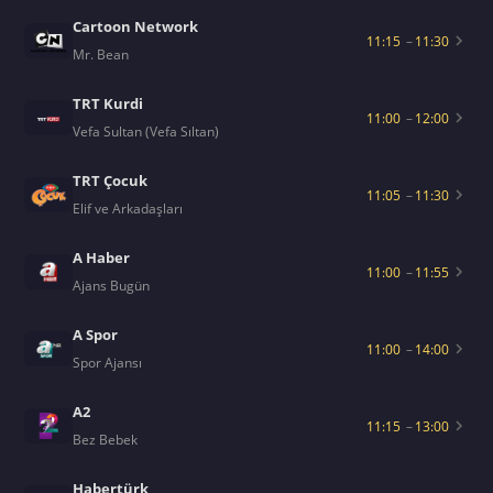
Cartoon Network
11:15
–
11:30
Mr. Bean
TRT Kurdi
11:00
–
12:00
Vefa Sultan (Vefa Sıltan)
TRT Çocuk
11:05
–
11:30
Elif ve Arkadaşları
A Haber
11:00
–
11:55
Ajans Bugün
A Spor
11:00
–
14:00
Spor Ajansı
A2
11:15
–
13:00
Bez Bebek
Habertürk