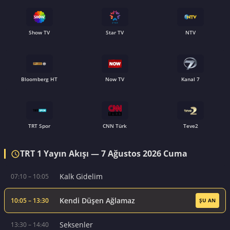
Show TV
Star TV
NTV
Bloomberg HT
Now TV
Kanal 7
TRT Spor
CNN Türk
Teve2
TRT 1 Yayın Akışı — 7 Ağustos 2026 Cuma
Kalk Gidelim
07:10 – 10:05
Kendi Düşen Ağlamaz
10:05 – 13:30
ŞU AN
Seksenler
13:30 – 14:40