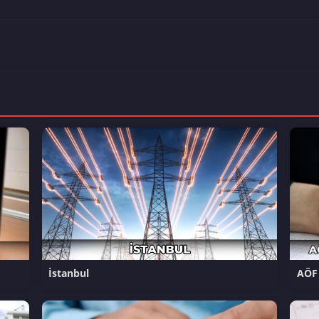
İstanbul
AÖF 