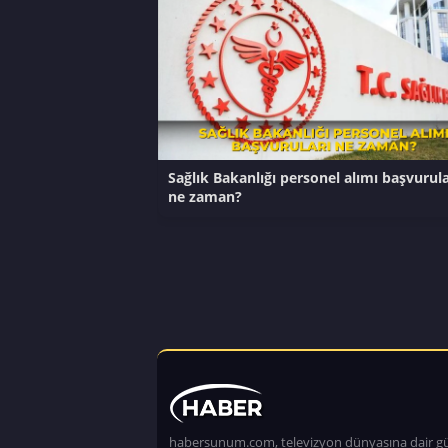
Sağlık Bakanlığı personel alımı başvurula
ne zaman?
habersunum.com, televizyon dünyasına dair g