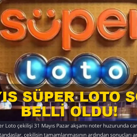
r Loto çekilişi 31 Mayıs Pazar akşamı noter huzurunda canl
andaşlar, çekilişin tamamlanmasının ardından sonuçları ara