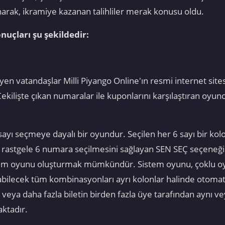
arak, ikramiye kazanan talihliler merak konusu oldu.
nuçları şu şekildedir:
en vatandaşlar Milli Piyango Online'ın resmi internet sit
kilişte çıkan numaralar ile kuponlarını karşılaştıran oyun
ayı seçmeye dayalı bir oyundur. Seçilen her 6 sayı bir kolo
 rastgele 6 numara seçilmesini sağlayan SEN SEÇ seçeneğini
stem oyunu oluşturmak mümkündür. Sistem oyunu, çoklu oy
abilecek tüm kombinasyonları ayrı kolonlar halinde otomati
veya daha fazla biletin birden fazla üye tarafından aynı vey
aktadır.