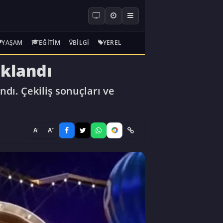
YAŞAM
EĞITIM
BILGI
YEREL
ıklandı
dı. Çekiliş sonuçları ve
-
+
A
A