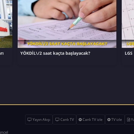
rı
YÖKDİL\/2 saat kaçta başlayacak?
LGS 
Yayın Akışı
Canlı TV
Canlı TV izle
TV izle
Ya
üncel