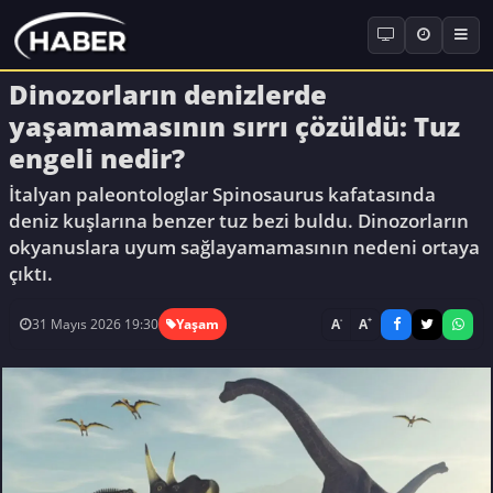
Dinozorların denizlerde
yaşamamasının sırrı çözüldü: Tuz
engeli nedir?
İtalyan paleontologlar Spinosaurus kafatasında
deniz kuşlarına benzer tuz bezi buldu. Dinozorların
okyanuslara uyum sağlayamamasının nedeni ortaya
çıktı.
-
+
A
A
31 Mayıs 2026 19:30
Yaşam