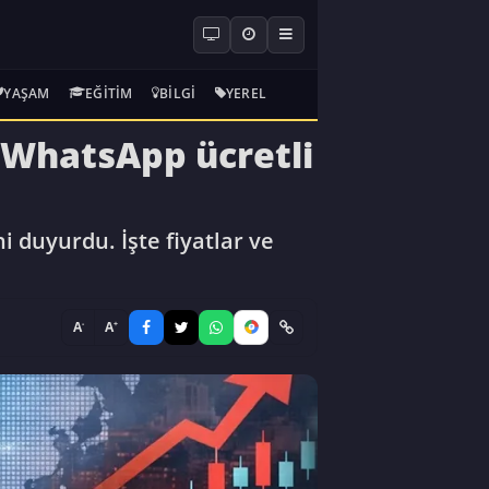
YAŞAM
EĞITIM
BILGI
YEREL
 WhatsApp ücretli
 duyurdu. İşte fiyatlar ve
-
+
A
A