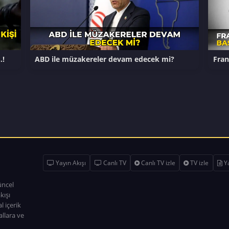
…!
ABD ile müzakereler devam edecek mi?
Fran
Yayın Akışı
Canlı TV
Canlı TV izle
TV izle
Ya
üncel
kışı
l içerik
allara ve