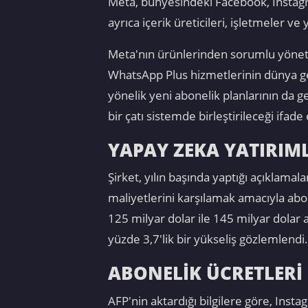
Meta, bünyesindeki Facebook, Instagra
ayrıca içerik üreticileri, işletmeler 
Meta'nın ürünlerinden sorumlu yöneti
WhatsApp Plus hizmetlerinin dünya gene
yönelik yeni abonelik planlarının da 
bir çatı sistemde birleştirileceği ifade 
YAPAY ZEKA YATIRIML
Şirket, yılın başında yaptığı açıklamala
maliyetlerini karşılamak amacıyla abon
125 milyar dolar ile 145 milyar dola
yüzde 3,7'lik bir yükseliş gözlemlendi.
ABONELİK ÜCRETLERİ
AFP'nin aktardığı bilgilere göre, Insta