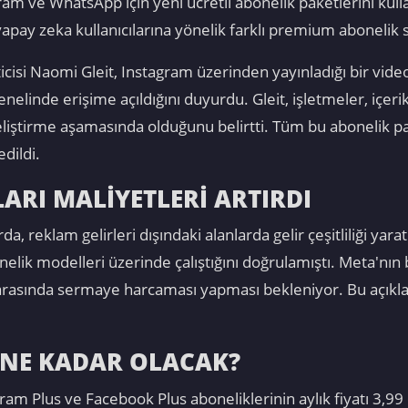
m ve WhatsApp için yeni ücretli abonelik paketlerini kull
ve yapay zeka kullanıcılarına yönelik farklı premium aboneli
cisi Naomi Gleit, Instagram üzerinden yayınladığı bir vid
linde erişime açıldığını duyurdu. Gleit, işletmeler, içerik ü
geliştirme aşamasında olduğunu belirtti. Tüm bu abonelik pa
edildi.
ARI MALİYETLERİ ARTIRDI
rda, reklam gelirleri dışındaki alanlarda gelir çeşitliliği ya
elik modelleri üzerinde çalıştığını doğrulamıştı. Meta'nın 
r arasında sermaye harcaması yapması bekleniyor. Bu açık
 NE KADAR OLACAK?
gram Plus ve Facebook Plus aboneliklerinin aylık fiyatı 3,99