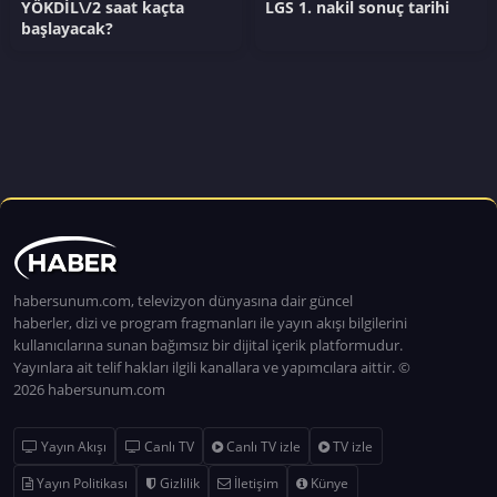
YÖKDİL\/2 saat kaçta
LGS 1. nakil sonuç tarihi
başlayacak?
habersunum.com, televizyon dünyasına dair güncel
haberler, dizi ve program fragmanları ile yayın akışı bilgilerini
kullanıcılarına sunan bağımsız bir dijital içerik platformudur.
Yayınlara ait telif hakları ilgili kanallara ve yapımcılara aittir. ©
2026 habersunum.com
Yayın Akışı
Canlı TV
Canlı TV izle
TV izle
Yayın Politikası
Gizlilik
İletişim
Künye