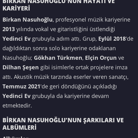
BİRKAN NASUHOĞLU'NUN HAYATI VE
KARİYERİ
Birkan Nasuhoğlu
, profesyonel müzik kariyerine
2013
yılında vokal ve gitaristliğini üstlendiği
Yedinci Ev
grubuyla adım attı. Grup,
Eylül 2018
'de
dağıldıktan sonra solo kariyerine odaklanan
Nasuhoğlu;
Gökhan Türkmen
,
Elçin Orçun
ve
Dilhan Şeşen
gibi isimlerle ortak projelere imza
attı. Akustik müzik tarzında eserler veren sanatçı,
Temmuz 2021
'de geri döndüğünü açıkladığı
Yedinci Ev
grubuyla da kariyerine devam
etmektedir.
BİRKAN NASUHOĞLU'NUN ŞARKILARI VE
ALBÜMLERİ