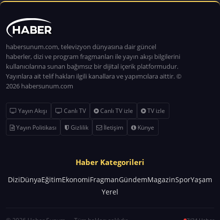
habersunum.com, televizyon dünyasına dair güncel
haberler, dizi ve program fragmanları ile yayın akışı bilgilerini
kullanıcılarına sunan bağımsız bir dijital içerik platformudur.
Yayınlara ait telif hakları ilgili kanallara ve yapımcılara aittir. ©
2026 habersunum.com
Yayın Akışı
Canlı TV
Canlı TV izle
TV izle
Yayın Politikası
Gizlilik
İletişim
Künye
Haber Kategorileri
Dizi
Dünya
Eğitim
Ekonomi
Fragman
Gündem
Magazin
Spor
Yaşam
Yerel