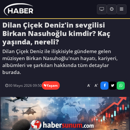
Dilan Çiçek Deniz'in sevgilisi
Birkan Nasuhoğlu kimdir? Kaç
yaşında, nereli?
Dilan Çiçek Deniz ile ilişkisiyle gündeme gelen
müzisyen Birkan Nasuhoğlu'nun hayatı, kariyeri,
albümleri ve şarkıları hakkında tüm detaylar
burada.
-
+
A
A
30 Mayıs 2026 09:50
Yaşam