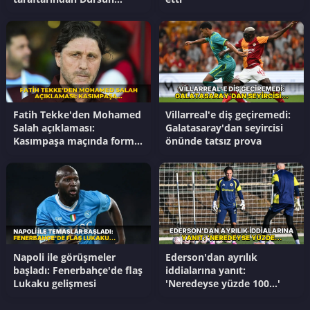
Özbek'e transfer tepkisi
Fatih Tekke'den Mohamed
Villarreal'e diş geçiremedi:
Salah açıklaması:
Galatasaray'dan seyircisi
Kasımpaşa maçında forma
önünde tatsız prova
giyecek mı?
Napoli ile görüşmeler
Ederson'dan ayrılık
başladı: Fenerbahçe'de flaş
iddialarına yanıt:
Lukaku gelişmesi
'Neredeyse yüzde 100...'