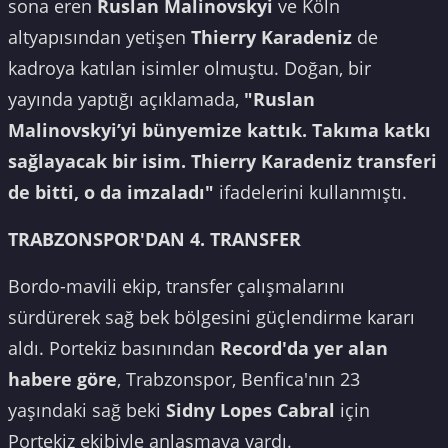
sona eren
Ruslan Malinovskyi
ve Köln
altyapısından yetişen
Thierry Karadeniz
de
kadroya katılan isimler olmuştu. Doğan, bir
yayında yaptığı açıklamada,
"Ruslan
Malinovskyi’yi bünyemize kattık. Takıma katkı
sağlayacak bir isim. Thierry Karadeniz transferi
de bitti, o da imzaladı"
ifadelerini kullanmıştı.
TRABZONSPOR'DAN 4. TRANSFER
Bordo-mavili ekip, transfer çalışmalarını
sürdürerek sağ bek bölgesini güçlendirme kararı
aldı. Portekiz basınından
Record'da yer alan
habere göre
, Trabzonspor, Benfica'nın 23
yaşındaki sağ beki
Sidny Lopes Cabral
için
Portekiz ekibiyle anlaşmaya vardı.