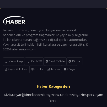
habersunum.com, televizyon dünyasına dair güncel
haberler, dizi ve program fragmanları ile yayın akışı bilgilerini
kullanıcılarına sunan bağımsız bir dijital içerik platformudur.
Yayınlara ait telif hakları ilgili kanallara ve yapımcılara aittir. ©
2026 habersunum.com
Yayın Akışı
Canlı TV
Canlı TV izle
TV izle
Yayın Politikası
Gizlilik
İletişim
Künye
Haber Kategorileri
Dizi
Dünya
Eğitim
Ekonomi
Fragman
Gündem
Magazin
Spor
Yaşam
Yerel