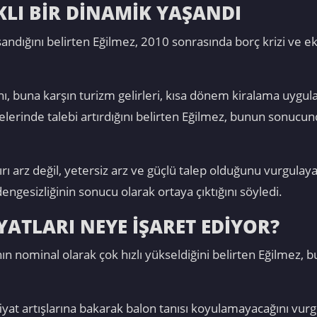
LI BİR DİNAMİK YAŞANDI
yaşandığını belirten Eğilmez, 2010 sonrasında borç krizi v
nı, buna karşın turizm gelirleri, kısa dönem kiralama uygula
elerinde talebi artırdığını belirten Eğilmez, bunun sonucund
ı arz değil, yetersiz arz ve güçlü talep olduğunu vurgulayan
engesizliğinin sonucu olarak ortaya çıktığını söyledi.
YATLARI NEYE İŞARET EDİYOR?
nın nominal olarak çok hızlı yükseldiğini belirten Eğilmez, 
iyat artışlarına bakarak balon tanısı koyulamayacağını vurg