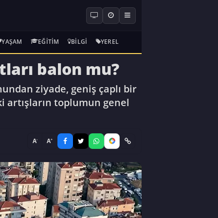
YAŞAM
EĞITIM
BILGI
YEREL
tları balon mu?
nundan ziyade, geniş çaplı bir
i artışların toplumun genel
-
+
A
A