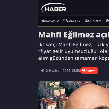
ANASAYFA
CANLI TV
GÜNDEM
Mahfi Eğilmez açı
İktisatçı Mahfi Eğilmez, Türki
"fiyat-gelir uyumsuzluğu" ol
alım gücünden tamamen kopt
12 Haziran 2026 15:50
Ekonomi