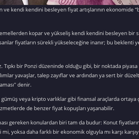
e kendi kendini besleyen fiyat artışlarının ekonomide “bal
temellerden kopar ve yükseliş kendi kendini besleyen bir
nlar fiyatların sürekli yükseleceğine inanır; bu beklenti ye
ıpkı bir Ponzi düzeninde olduğu gibi, bir noktada piyasa o
lımlar yavaşlar, talep zayıflar ve ardından ya sert bir düze
aması" denir.
n, gümüş veya kripto varlıklar gibi finansal araçlarda ortay
zmetlerde de benzer fiyat kopuşları yaşanabilir.
sı gereken konulardan biri tam da budur: Konut fiyatların
i mi, yoksa daha farklı bir ekonomik olguyla mı karşı karşıy