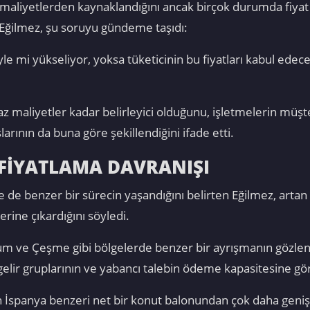
maliyetlerden kaynaklandığını ancak birçok durumda fiyat ar
 Eğilmez, şu soruyu gündeme taşıdı:
le mi yükseliyor, yoksa tüketicinin bu fiyatları kabul edec
 maliyetler kadar belirleyici olduğunu, işletmelerin müşteri
rının da buna göre şekillendiğini ifade etti.
FİYATLAMA DAVRANIŞI
e de benzer bir sürecin yaşandığını belirten Eğilmez, artan tu
zerine çıkardığını söyledi.
rum ve Çeşme gibi bölgelerde benzer bir ayrışmanın gözlendi
elir gruplarının ve yabancı talebin ödeme kapasitesine gör
İspanya benzeri net bir konut balonundan çok daha geniş k