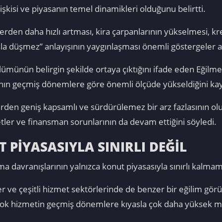
lişkisi ve piyasanın temel dinamikleri olduğunu belirtti.
rlerden daha hızlı artması, kira çarpanlarının yükselmesi, k
asla düşmez” anlayışının yaygınlaşması önemli göstergeler a
ümünün belirgin şekilde ortaya çıktığını ifade eden Eğilme
anının geçmiş dönemlere göre önemli ölçüde yükseldiğini kay
ürden geniş kapsamlı ve sürdürülemez bir arz fazlasının ol
etler ve finansman sorunlarının da devam ettiğini söyledi.
PİYASASIYLA SINIRLI DEĞİL
ma davranışlarının yalnızca konut piyasasıyla sınırlı kalmam
ller ve çeşitli hizmet sektörlerinde de benzer bir eğilim g
ok hizmetin geçmiş dönemlere kıyasla çok daha yüksek mali