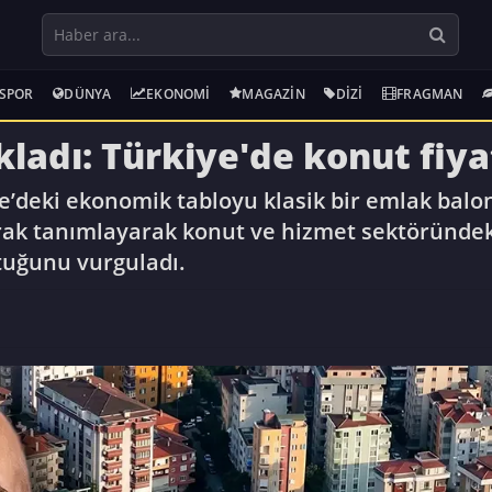
SPOR
DÜNYA
EKONOMI
MAGAZIN
DIZI
FRAGMAN
kladı: Türkiye'de konut fiya
ye’deki ekonomik tabloyu klasik bir emlak balo
arak tanımlayarak konut ve hizmet sektöründek
uğunu vurguladı.