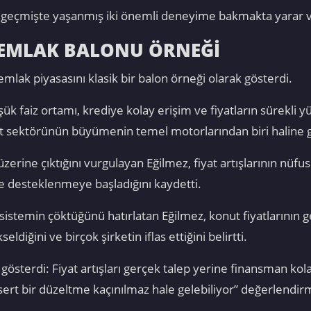
n geçmişte yaşanmış iki önemli deneyime bakmakta yarar v
R EMLAK BALONU ÖRNEĞİ
 emlak piyasasını klasik bir balon örneği olarak gösterdi.
ük faiz ortamı, krediye kolay erişim ve fiyatların sürekli y
şaat sektörünün büyümenin temel motorlarından biri haline ge
erine çıktığını vurgulayan Eğilmez, fiyat artışlarının nüfus
le desteklenmeye başladığını kaydetti.
sistemin çöktüğünü hatırlatan Eğilmez, konut fiyatlarının ge
seldiğini ve birçok şirketin iflas ettiğini belirtti.
österdi: Fiyat artışları gerçek talep yerine finansman kolay
sert bir düzeltme kaçınılmaz hale gelebiliyor” değerlendi