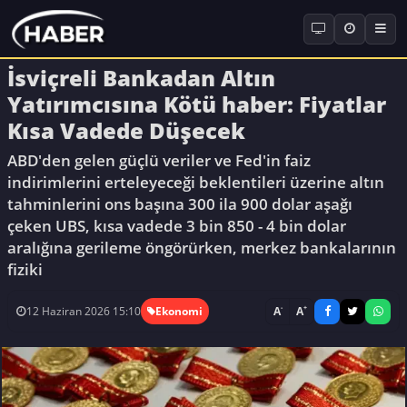
İsviçreli Bankadan Altın
Yatırımcısına Kötü haber: Fiyatlar
Kısa Vadede Düşecek
ABD'den gelen güçlü veriler ve Fed'in faiz
indirimlerini erteleyeceği beklentileri üzerine altın
tahminlerini ons başına 300 ila 900 dolar aşağı
çeken UBS, kısa vadede 3 bin 850 - 4 bin dolar
aralığına gerileme öngörürken, merkez bankalarının
fiziki
-
+
A
A
12 Haziran 2026 15:10
Ekonomi