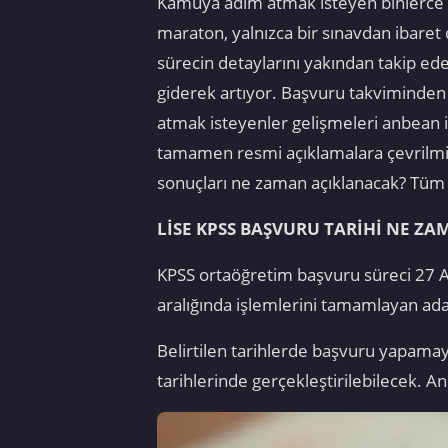
Kamuya adım atmak isteyen binlerce a
maraton, yalnızca bir sınavdan ibaret 
sürecin detaylarını yakından takip ed
giderek artıyor. Başvuru takviminde
atmak isteyenler gelişmeleri anbean iz
tamamen resmi açıklamalara çevrilmiş
sonuçları ne zaman açıklanacak? Tüm 
LİSE KPSS BAŞVURU TARİHİ NE ZA
KPSS ortaöğretim başvuru süreci 27 A
aralığında işlemlerini tamamlayan aday
Belirtilen tarihlerde başvuru yapama
tarihlerinde gerçekleştirilebilecek. A