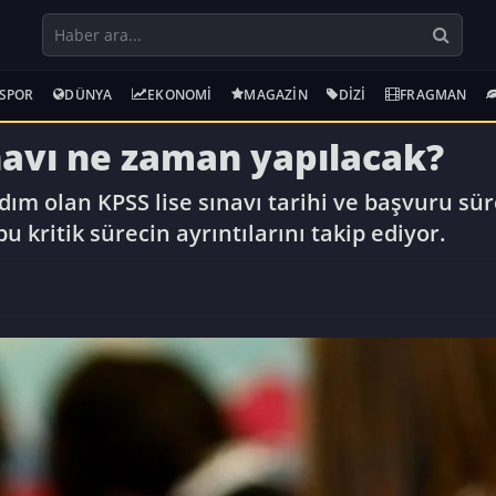
SPOR
DÜNYA
EKONOMI
MAGAZIN
DIZI
FRAGMAN
navı ne zaman yapılacak?
dım olan KPSS lise sınavı tarihi ve başvuru sü
 kritik sürecin ayrıntılarını takip ediyor.