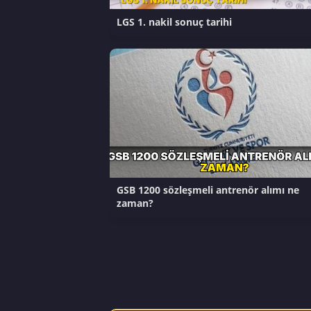
LGS 1. nakil sonuç tarihi
GSB 1200 sözleşmeli antrenör alımı ne
zaman?