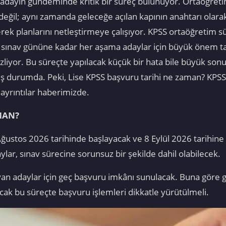
dayın gündeminde kritik bir süreç bulunuyor. Ortaöğretim 
değil; aynı zamanda geleceğe açılan kapının anahtarı olarak
erek planlarını netleştirmeye çalışıyor. KPSS ortaöğretim 
n sınav gününe kadar her aşama adaylar için büyük önem 
liyor. Bu süreçte yapılacak küçük bir hata bile büyük sonuç
 durumda. Peki, Lise KPSS başvuru tarihi ne zaman? KPSS l
ayrıntılar haberimizde.
MAN?
ğustos 2026 tarihinde başlayacak ve 8 Eylül 2026 tarihin
lar, sınav sürecine sorunsuz bir şekilde dahil olabilecek.
yan adaylar için geç başvuru imkânı sunulacak. Buna göre 
ncak bu süreçte başvuru işlemleri dikkatle yürütülmeli.