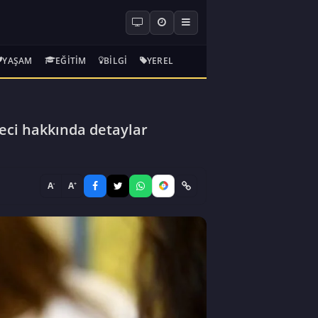
YAŞAM
EĞITIM
BILGI
YEREL
reci hakkında detaylar
-
+
A
A