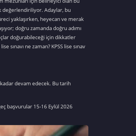
mezunları için belirleyici olan bu
 değerlendiriliyor. Adaylar, bu
süreci yaklaşırken, heyecan ve merak
taşıyor; doğru zamanda doğru adımı
lar doğurabileceği için dikkatler
ise sınavı ne zaman? KPSS lise sınav
e kadar devam edecek. Bu tarih
geç başvurular 15-16 Eylül 2026