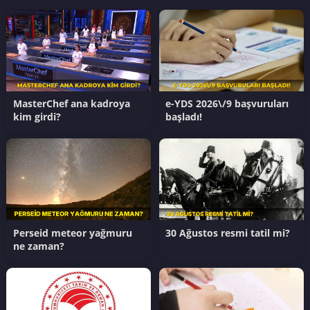
MasterChef ana kadroya
e-YDS 2026\/9 başvuruları
kim girdi?
başladı!
Perseid meteor yağmuru
30 Ağustos resmi tatil mi?
ne zaman?