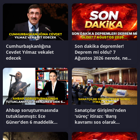
Cumhurbaşkanlığına
Son dakika depremler!
Cevdet Yılmaz vekalet
Deprem mi oldu? 7
edecek
Ağustos 2026 nerede, ne
zaman deprem oldu?
Ahbap soruşturmasında
Sanatçılar Girişimi'nden
tutuklanmıştı: Ece
'süreç' itirazı: 'Barış
Güner'den 6 maddelik
kavramı sos olarak
açıklama
kullanılıp oldubittiye
getirilemez'