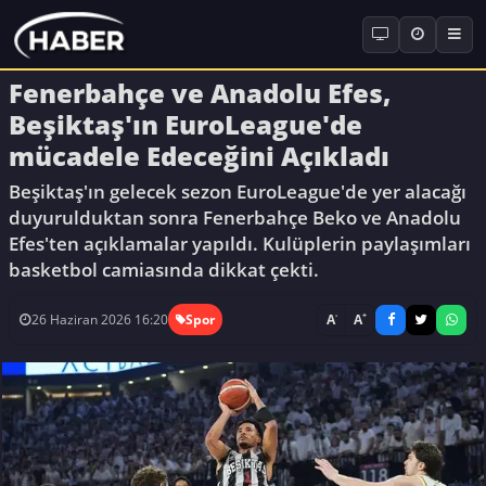
Fenerbahçe ve Anadolu Efes,
Beşiktaş'ın EuroLeague'de
mücadele Edeceğini Açıkladı
Beşiktaş'ın gelecek sezon EuroLeague'de yer alacağı
duyurulduktan sonra Fenerbahçe Beko ve Anadolu
Efes'ten açıklamalar yapıldı. Kulüplerin paylaşımları
basketbol camiasında dikkat çekti.
-
+
A
A
26 Haziran 2026 16:20
Spor