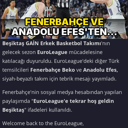
Beşiktaş GAİN Erkek Basketbol Takımı
'nın
gelecek sezon
EuroLeague
mücadelesine
katılacağı duyuruldu. EuroLeague'deki diğer Türk
temsilcileri
Fenerbahçe Beko
ve
Anadolu Efes,
siyah-beyazlı takım için tebrik mesajı yayımladı.
Fenerbahçe'nin sosyal medya hesabından yapılan
paylaşımda "
EuroLeague'e tekrar hoş geldin
Beşiktaş
" ifadeleri kullanıldı.
Welcome back to the EuroLeague,