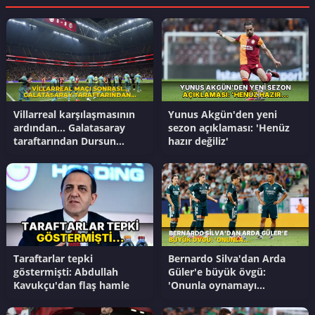
Villarreal karşılaşmasının
Yunus Akgün'den yeni
ardından... Galatasaray
sezon açıklaması: 'Henüz
taraftarından Dursun
hazır değiliz'
Özbek'e transfer tepkisi
Taraftarlar tepki
Bernardo Silva'dan Arda
göstermişti: Abdullah
Güler'e büyük övgü:
Kavukçu'dan flaş hamle
'Onunla oynamayı
sabırsızlıkla bekliyorum'