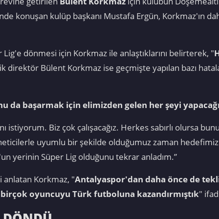
örevine getirilen
Bülent Korkmaz
için kulübün Döşemealtı 
örende konuşan kulüp başkanı Mustafa Ergün, Korkmaz'ın d
Lig'e dönmesi için Korkmaz ile anlaştıklarını belirterek, "
H
nik direktör Bülent Korkmaz ise geçmişte yapılan bazı hat
u da başarmak için elimizden gelen her şeyi yapacağ
nı istiyorum. Biz çok çalışacağız. Herkes sabırlı olursa bun
öneticilerle uyumlu bir şekilde olduğumuz zaman hedefimiz
un yerinin Süper Lig olduğunu tekrar anladım.”
i anlatan Korkmaz, "
Antalyaspor'dan daha önce de tekl
n birçok oyuncuyu Türk futboluna kazandırmıştık
" ifa
İ DÖNDÜ