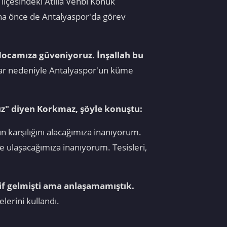
ilçesindeki Atilla Vehbi Konuk
aha önce de Antalyaspor'da görev
ocamıza güveniyoruz. İnşallah bu
alar nedeniyle Antalyaspor'un küme
ız" diyen Korkmaz, şöyle konuştu:
un karşılığını alacağımıza inanıyorum.
e ulaşacağımıza inanıyorum. Tesisleri,
if gelmişti ama anlaşamamıştık.
delerini kullandı.