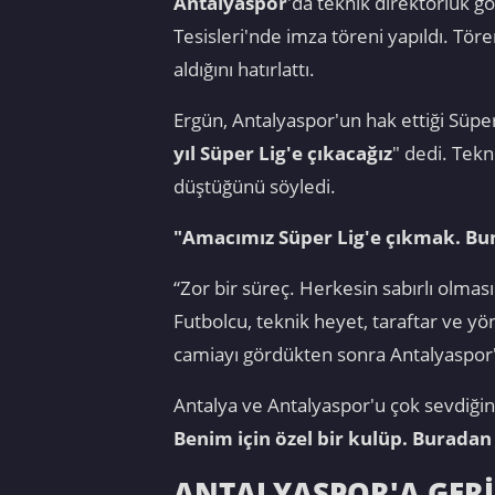
Antalyaspor
'da teknik direktörlük g
Tesisleri'nde imza töreni yapıldı. T
aldığını hatırlattı.
Ergün, Antalyaspor'un hak ettiği Süper 
yıl Süper Lig'e çıkacağız
" dedi. Tek
düştüğünü söyledi.
"Amacımız Süper Lig'e çıkmak. Bun
“Zor bir süreç. Herkesin sabırlı olması
Futbolcu, teknik heyet, taraftar ve y
camiayı gördükten sonra Antalyaspor'
Antalya ve Antalyaspor'u çok sevdiğin
Benim için özel bir kulüp. Burada
ANTALYASPOR'A GER