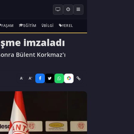
YAŞAM
EĞITIM
BILGI
YEREL
leşme imzaladı
 sonra Bülent Korkmaz'ı
-
+
A
A