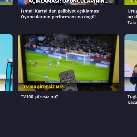
İsmail Kartal'dan galibiyet açıklaması:
Urug
Oyuncularının performansına övgü!
açık
Takı
TV100 şifresiz mi?
Tuğb
kaza