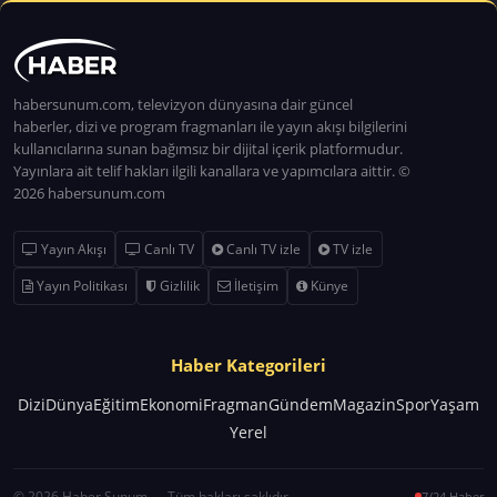
habersunum.com, televizyon dünyasına dair güncel
haberler, dizi ve program fragmanları ile yayın akışı bilgilerini
kullanıcılarına sunan bağımsız bir dijital içerik platformudur.
Yayınlara ait telif hakları ilgili kanallara ve yapımcılara aittir. ©
2026 habersunum.com
Yayın Akışı
Canlı TV
Canlı TV izle
TV izle
Yayın Politikası
Gizlilik
İletişim
Künye
Haber Kategorileri
Dizi
Dünya
Eğitim
Ekonomi
Fragman
Gündem
Magazin
Spor
Yaşam
Yerel
© 2026 Haber Sunum — Tüm hakları saklıdır.
7/24 Haber