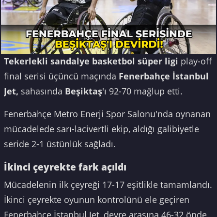
Tekerlekli sandalye basketbol süper ligi
play-off
final serisi üçüncü maçında
Fenerbahçe İstanbul
Jet,
sahasında
Beşiktaş
'ı 92-70 mağlup etti.
Fenerbahçe Metro Enerji Spor Salonu'nda oynanan
mücadelede sarı-lacivertli ekip, aldığı galibiyetle
seride 2-1 üstünlük sağladı.
İkinci çeyrekte fark açıldı
Mücadelenin ilk çeyreği 17-17 eşitlikle tamamlandı.
İkinci çeyrekte oyunun kontrolünü ele geçiren
Fenerbahçe İstanbul Jet, devre arasına 46-32 önde