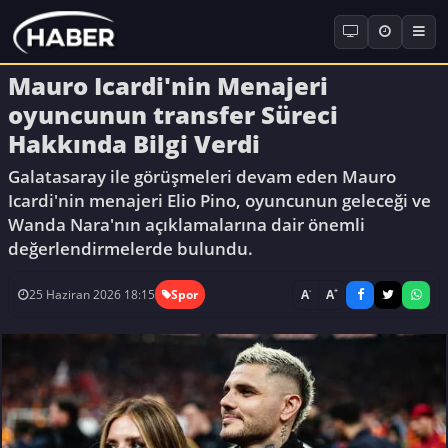
Mauro Icardi'nin Menajeri
oyuncunun transfer Süreci
Hakkında Bilgi Verdi
Galatasaray ile görüşmeleri devam eden Mauro
Icardi'nin menajeri Elio Pino, oyuncunun geleceği ve
Wanda Nara'nın açıklamalarına dair önemli
değerlendirmelerde bulundu.
-
+
A
A
25 Haziran 2026 18:15
Spor