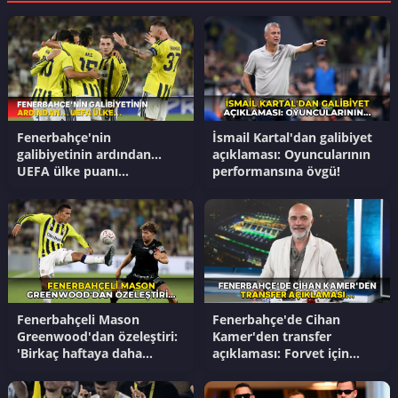
Fenerbahçe'nin
İsmail Kartal'dan galibiyet
galibiyetinin ardından...
açıklaması: Oyuncularının
UEFA ülke puanı
performansına övgü!
güncellendi!
Fenerbahçeli Mason
Fenerbahçe'de Cihan
Greenwood'dan özeleştiri:
Kamer'den transfer
'Birkaç haftaya daha
açıklaması: Forvet için
ihtiyacım var'
tarih verdi!