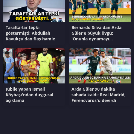
Taraftarlar tepki
Bernardo Silva'dan Arda
göstermişti: Abdullah
Güler'e büyük övgü:
Kavukçu'dan flaş hamle
'Onunla oynamayı
sabırsızlıkla bekliyorum'
Jübile yapan İsmail
Arda Güler 90 dakika
Köybaşı'ndan duygusal
sahada kaldı: Real Madrid,
açıklama
Ferencvaros'u devirdi