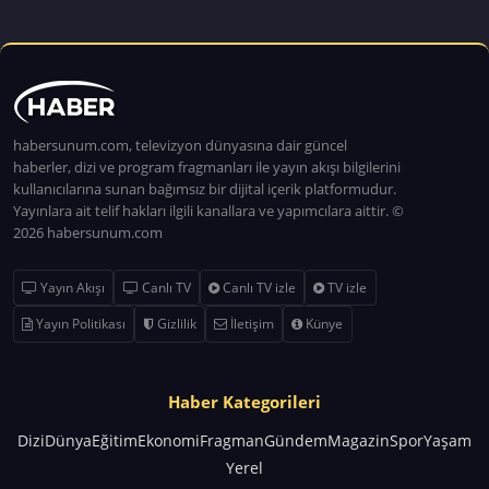
habersunum.com, televizyon dünyasına dair güncel
haberler, dizi ve program fragmanları ile yayın akışı bilgilerini
kullanıcılarına sunan bağımsız bir dijital içerik platformudur.
Yayınlara ait telif hakları ilgili kanallara ve yapımcılara aittir. ©
2026 habersunum.com
Yayın Akışı
Canlı TV
Canlı TV izle
TV izle
Yayın Politikası
Gizlilik
İletişim
Künye
Haber Kategorileri
Dizi
Dünya
Eğitim
Ekonomi
Fragman
Gündem
Magazin
Spor
Yaşam
Yerel