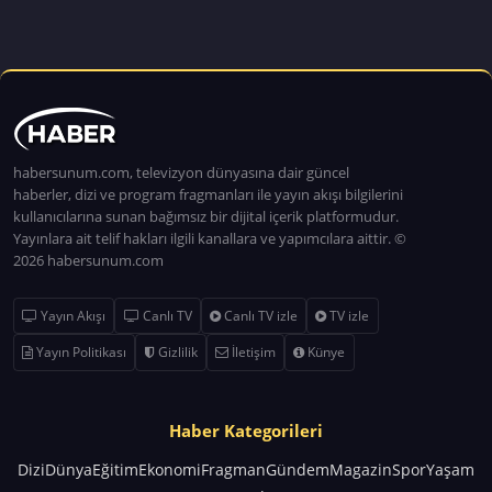
habersunum.com, televizyon dünyasına dair güncel
haberler, dizi ve program fragmanları ile yayın akışı bilgilerini
kullanıcılarına sunan bağımsız bir dijital içerik platformudur.
Yayınlara ait telif hakları ilgili kanallara ve yapımcılara aittir. ©
2026 habersunum.com
Yayın Akışı
Canlı TV
Canlı TV izle
TV izle
Yayın Politikası
Gizlilik
İletişim
Künye
Haber Kategorileri
Dizi
Dünya
Eğitim
Ekonomi
Fragman
Gündem
Magazin
Spor
Yaşam