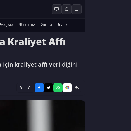
YAŞAM
EĞITIM
BILGI
YEREL
 Kraliyet Affı
in kraliyet affı verildiğini
-
+
A
A