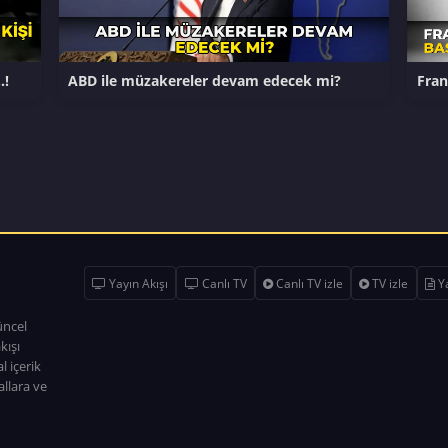
…!
ABD ile müzakereler devam edecek mi?
Fran
Yayın Akışı
Canlı TV
Canlı TV izle
TV izle
Ya
üncel
kışı
l içerik
allara ve