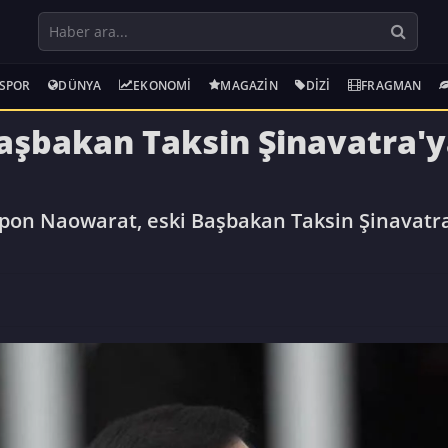
SPOR
DÜNYA
EKONOMI
MAGAZIN
DIZI
FRAGMAN
aşbakan Taksin Şinavatra'ya
on Naowarat, eski Başbakan Taksin Şinavatra iç