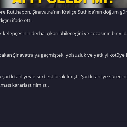
re Rutthapon, Şinavatra'nın Kraliçe Suthida'nın doğum gün
ğını ifade etti.
k kelepçesinin derhal çıkarılabileceğini ve cezasının bir y
kan Şinavatra'ya geçmişteki yolsuzluk ve yetkiyi kötüye 
 şartlı tahliyeyle serbest bırakılmıştı. Şartlı tahliye sürecin
ası kararlaştırılmıştı.