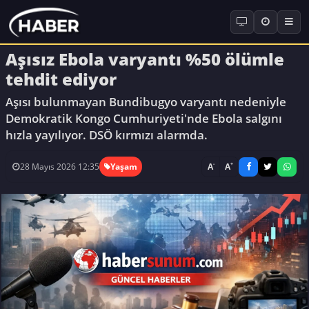
Aşısız Ebola varyantı %50 ölümle
tehdit ediyor
Aşısı bulunmayan Bundibugyo varyantı nedeniyle
Demokratik Kongo Cumhuriyeti'nde Ebola salgını
hızla yayılıyor. DSÖ kırmızı alarmda.
-
+
A
A
28 Mayıs 2026 12:35
Yaşam