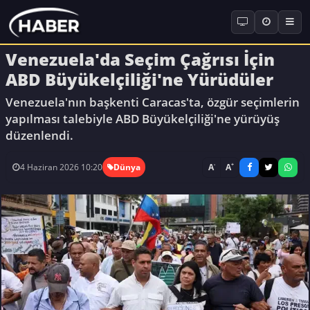
Venezuela'da Seçim Çağrısı İçin
ABD Büyükelçiliği'ne Yürüdüler
Venezuela'nın başkenti Caracas'ta, özgür seçimlerin
yapılması talebiyle ABD Büyükelçiliği'ne yürüyüş
düzenlendi.
-
+
A
A
4 Haziran 2026 10:20
Dünya