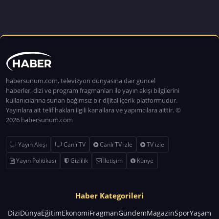
habersunum.com, televizyon dünyasına dair güncel
haberler, dizi ve program fragmanları ile yayın akışı bilgilerini
kullanıcılarına sunan bağımsız bir dijital içerik platformudur.
Yayınlara ait telif hakları ilgili kanallara ve yapımcılara aittir. ©
2026 habersunum.com
Yayın Akışı
Canlı TV
Canlı TV izle
TV izle
Yayın Politikası
Gizlilik
İletişim
Künye
Haber Kategorileri
Dizi
Dünya
Eğitim
Ekonomi
Fragman
Gündem
Magazin
Spor
Yaşam