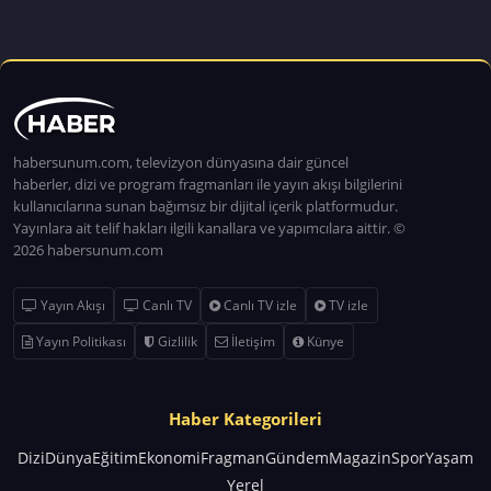
habersunum.com, televizyon dünyasına dair güncel
haberler, dizi ve program fragmanları ile yayın akışı bilgilerini
kullanıcılarına sunan bağımsız bir dijital içerik platformudur.
Yayınlara ait telif hakları ilgili kanallara ve yapımcılara aittir. ©
2026 habersunum.com
Yayın Akışı
Canlı TV
Canlı TV izle
TV izle
Yayın Politikası
Gizlilik
İletişim
Künye
Haber Kategorileri
Dizi
Dünya
Eğitim
Ekonomi
Fragman
Gündem
Magazin
Spor
Yaşam
Yerel