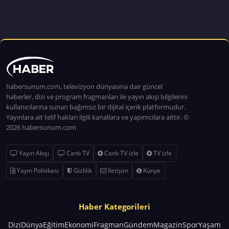
habersunum.com, televizyon dünyasına dair güncel
haberler, dizi ve program fragmanları ile yayın akışı bilgilerini
kullanıcılarına sunan bağımsız bir dijital içerik platformudur.
Yayınlara ait telif hakları ilgili kanallara ve yapımcılara aittir. ©
2026 habersunum.com
Yayın Akışı
Canlı TV
Canlı TV izle
TV izle
Yayın Politikası
Gizlilik
İletişim
Künye
Haber Kategorileri
Dizi
Dünya
Eğitim
Ekonomi
Fragman
Gündem
Magazin
Spor
Yaşam