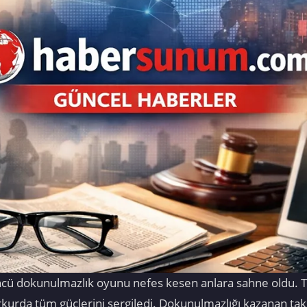
cü dokunulmazlık oyunu nefes kesen anlara sahne oldu. Ta
rkurda tüm güçlerini sergiledi. Dokunulmazlığı kazanan ta