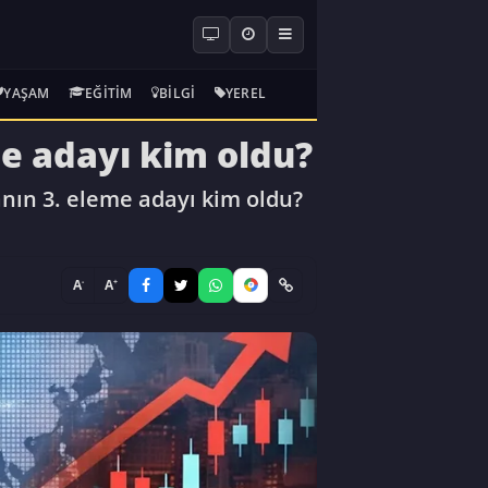
YAŞAM
EĞITIM
BILGI
YEREL
e adayı kim oldu?
nın 3. eleme adayı kim oldu?
-
+
A
A