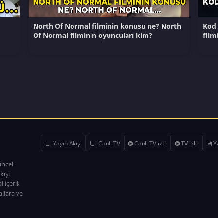
North Of Normal filminin konusu ne? North
Kod 
Of Normal filminin oyuncuları kim?
film
Yayın Akışı
Canlı TV
Canlı TV izle
TV izle
Ya
üncel
kışı
l içerik
allara ve