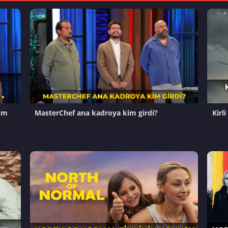
im
MasterChef ana kadroya kim girdi?
Kirl