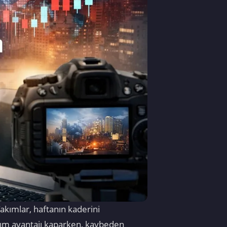
kımlar, haftanın kaderini
kım avantajı kaparken, kaybeden