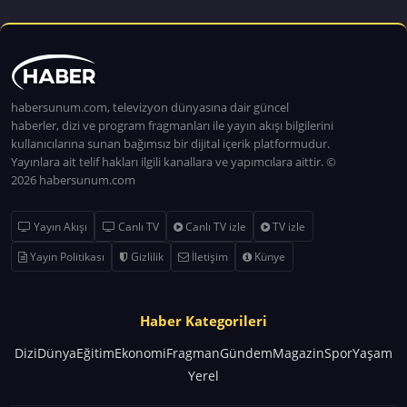
habersunum.com, televizyon dünyasına dair güncel
haberler, dizi ve program fragmanları ile yayın akışı bilgilerini
kullanıcılarına sunan bağımsız bir dijital içerik platformudur.
Yayınlara ait telif hakları ilgili kanallara ve yapımcılara aittir. ©
2026 habersunum.com
Yayın Akışı
Canlı TV
Canlı TV izle
TV izle
Yayın Politikası
Gizlilik
İletişim
Künye
Haber Kategorileri
Dizi
Dünya
Eğitim
Ekonomi
Fragman
Gündem
Magazin
Spor
Yaşam
Yerel