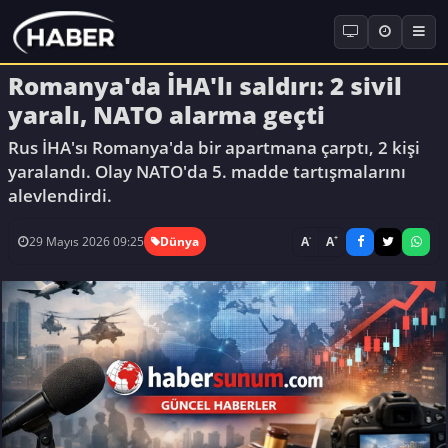
Romanya'da İHA'lı saldırı: 2 sivil
yaralı, NATO alarma geçti
Rus İHA'sı Romanya'da bir apartmana çarptı, 2 kişi
yaralandı. Olay NATO'da 5. madde tartışmalarını
alevlendirdi.
-
+
A
A
29 Mayıs 2026 09:25
Dünya