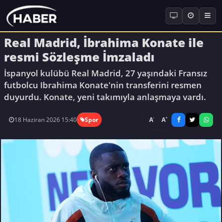
Real Madrid, İbrahima Konate ile
resmi Sözleşme İmzaladı
İspanyol kulübü Real Madrid, 27 yaşındaki Fransız
futbolcu Ibrahima Konate'nin transferini resmen
duyurdu. Konate, yeni takımıyla anlaşmaya vardı.
-
+
A
A
18 Haziran 2026 15:40
Spor