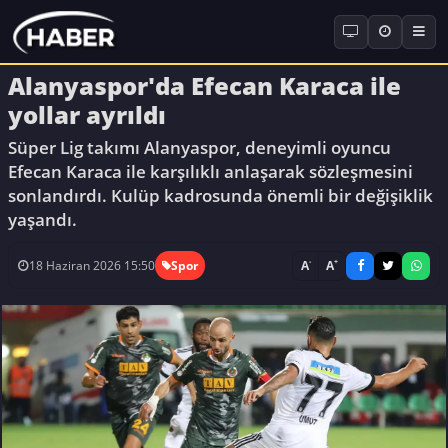
Alanyaspor'da Efecan Karaca ile
yollar ayrıldı
Süper Lig takımı Alanyaspor, deneyimli oyuncu
Efecan Karaca ile karşılıklı anlaşarak sözleşmesini
sonlandırdı. Kulüp kadrosunda önemli bir değişiklik
yaşandı.
-
+
A
A
18 Haziran 2026 15:50
Spor