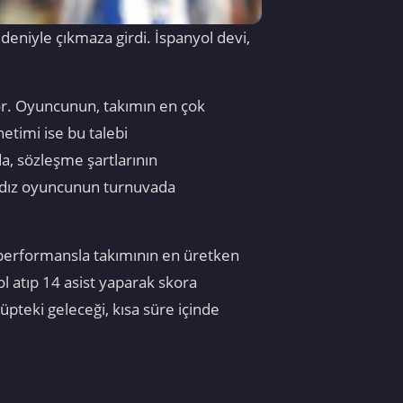
edeniyle çıkmaza girdi. İspanyol devi,
yor. Oyuncunun, takımın en çok
netimi ise bu talebi
a, sözleşme şartlarının
ıldız oyuncunun turnuvada
 performansla takımının en üretken
ol atıp 14 asist yaparak skora
pteki geleceği, kısa süre içinde