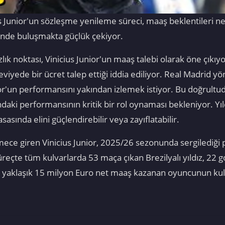
cius Junior'un sözleşme yenileme süreci, maaş beklentileri n
inde buluşmakta güçlük çekiyor.
lık noktası, Vinicius Junior'un maaş talebi olarak öne çıkı
viyede bir ücret talep ettiği iddia ediliyor. Real Madrid yö
r'un performansını yakından izlemek istiyor. Bu doğrultud
aki performansının kritik bir rol oynaması bekleniyor. Y
sında elini güçlendirebilir veya zayıflatabilir.
mece giren Vinicius Junior, 2025/26 sezonunda sergilediği
üreçte tüm kulvarlarda 53 maça çıkan Brezilyalı yıldız, 22 g
lık yaklaşık 15 milyon Euro net maaş kazanan oyuncunun kulü