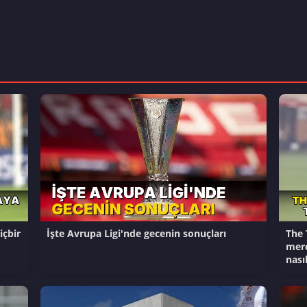
içbir
İşte Avrupa Ligi'nde gecenin sonuçları
The 
merc
nası