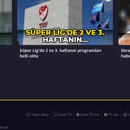
Süper Lig'de 2 ve 3. haftanın programları
Ebra
belli oldu
hab
Yayın Akışı
Canlı TV
Canlı TV izle
TV izle
Ya
üncel