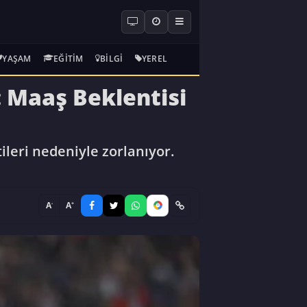
YAŞAM
EĞITIM
BILGI
YEREL
: Maaş Beklentisi
leri nedeniyle zorlanıyor.
-
+
A
A