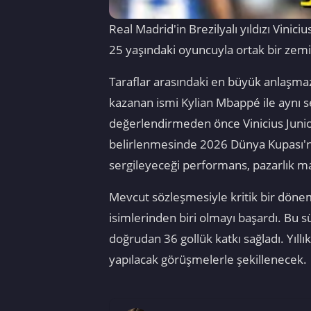
Real Madrid'in Brezilyalı yıldızı Vini
25 yaşındaki oyuncuyla ortak bir zem
Taraflar arasındaki en büyük anlaşmaz
kazanan ismi Kylian Mbappé ile aynı se
değerlendirmeden önce Vinicius Junio
belirlenmesinde 2026 Dünya Kupası'nd
sergileyeceği performans, pazarlık masa
Mevcut sözleşmesiyle kritik bir döne
isimlerinden biri olmayı başardı. Bu s
doğrudan 36 gollük katkı sağladı. Yıl
yapılacak görüşmelerle şekillenecek.