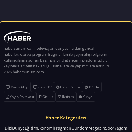
habersunum.com, televizyon dünyasına dair güncel
haberler, dizi ve program fragmanları ile yayın akışı bilgilerini
kullanıcılarına sunan bağımsız bir dijital içerik platformudur.
Yayınlara ait telif hakları ilgili kanallara ve yapımcılara aittir. ©
2026 habersunum.com
Yayın Akışı
Canlı TV
Canlı TV izle
TV izle
Yayın Politikası
Gizlilik
İletişim
Künye
Haber Kategorileri
Dizi
Dünya
Eğitim
Ekonomi
Fragman
Gündem
Magazin
Spor
Yaşam