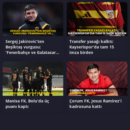
Sergej Jakirovic'ten
Transfer yasağı kalktı:
Beşiktaş vurgusu:
Kayserispor'da tam 15
'Fenerbahçe ve Galatasaray
imza birden
var ancak...'
Manisa FK, Bolu'da üç
Çorum FK, Jesus Ramirez'i
puanı kaptı
kadrosuna kattı