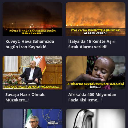
Kuveyt: Hava Sahamızda
İtalya'da 15 Kentte Aşırı
bugün İran Kaynaklı!
Sıcak Alarmı verildi!
Savaşa Hazır Olmalı,
Afrika'da 400 Milyondan
Müzakere…!
Fazla Kişi İçme…!