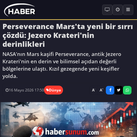
Perseverance Mars'ta yeni bir sırrı
çözdü: Jezero Krateri'nin
derinlikleri
NASA'nın Mars kaşifi Perseverance, antik Jezero
Krateri'nin en derin ve bilimsel açıdan değerli
bölgelerine ulaştı. Kızıl gezegende yeni keşifler
yolda.
-
+
A
A
16 Mayıs 2026 17:50
Dünya