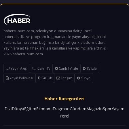
habersunum.com, televizyon dünyasına dair güncel
haberler, dizi ve program fragmanları ile yayın akışı bilgilerini
kullanıcılarına sunan bağımsız bir dijital içerik platformudur.
Yayınlara ait telif hakları ilgili kanallara ve yapımcılara aittir. ©
2026 habersunum.com
Yayın Akışı
Canlı TV
Canlı TV izle
TV izle
Yayın Politikası
Gizlilik
İletişim
Künye
Haber Kategorileri
Dizi
Dünya
Eğitim
Ekonomi
Fragman
Gündem
Magazin
Spor
Yaşam
Yerel