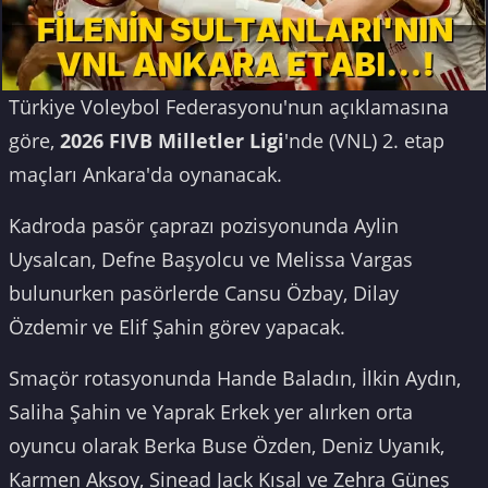
Türkiye Voleybol Federasyonu'nun açıklamasına
göre,
2026 FIVB Milletler Ligi
'nde (VNL) 2. etap
maçları Ankara'da oynanacak.
Kadroda pasör çaprazı pozisyonunda Aylin
Uysalcan, Defne Başyolcu ve Melissa Vargas
bulunurken pasörlerde Cansu Özbay, Dilay
Özdemir ve Elif Şahin görev yapacak.
Smaçör rotasyonunda Hande Baladın, İlkin Aydın,
Saliha Şahin ve Yaprak Erkek yer alırken orta
oyuncu olarak Berka Buse Özden, Deniz Uyanık,
Karmen Aksoy, Sinead Jack Kısal ve Zehra Güneş