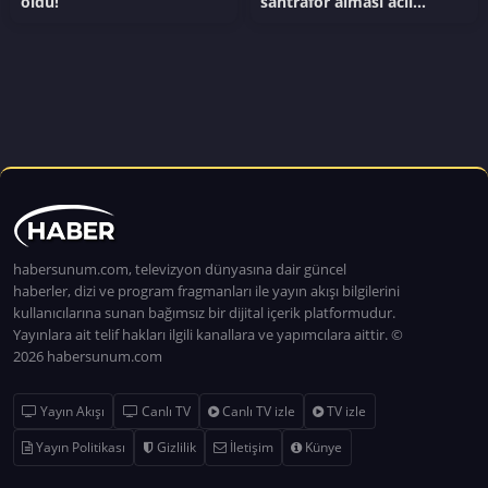
oldu!
santrafor alması acil
gerekli'
habersunum.com, televizyon dünyasına dair güncel
haberler, dizi ve program fragmanları ile yayın akışı bilgilerini
kullanıcılarına sunan bağımsız bir dijital içerik platformudur.
Yayınlara ait telif hakları ilgili kanallara ve yapımcılara aittir. ©
2026 habersunum.com
Yayın Akışı
Canlı TV
Canlı TV izle
TV izle
Yayın Politikası
Gizlilik
İletişim
Künye