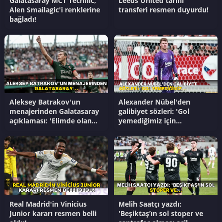
Galatasaray MCT Technic,
Leeds United tarihi
Alen Smailagic'i renklerine
transferi resmen duyurdu!
bağladı!
Aleksey Batrakov'un
Alexander Nübel'den
menajerinden Galatasaray
galibiyet sözleri: 'Gol
açıklaması: 'Elimde olan
yemediğimiz için
tek şey...'
mutluyum'
Real Madrid'in Vinicius
Melih Saatçı yazdı:
Junior kararı resmen belli
'Beşiktaş’ın sol stoper ve