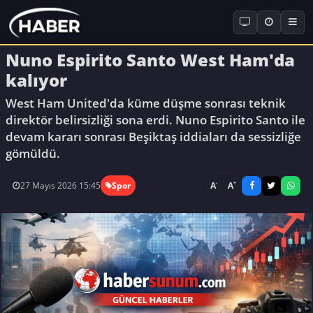
Nuno Espirito Santo West Ham'da
kalıyor
West Ham United'da küme düşme sonrası teknik
direktör belirsizliği sona erdi. Nuno Espirito Santo ile
devam kararı sonrası Beşiktaş iddiaları da sessizliğe
gömüldü.
-
+
A
A
27 Mayıs 2026 15:45
Spor