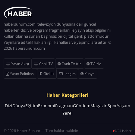
habersunum.com, televizyon dünyasına dair güncel
haberler, dizi ve program fragmanları ile yayın akışı bilgilerini
kullanıcılarına sunan bağımsız bir dijital içerik platformudur.
Yayınlara ait telif hakları ilgili kanallara ve yapımcılara aittir. ©
2026 habersunum.com
Yayın Akışı
Canlı TV
Canlı TV izle
TV izle
Yayın Politikası
Gizlilik
İletişim
Künye
Haber Kategorileri
Dizi
Dünya
Eğitim
Ekonomi
Fragman
Gündem
Magazin
Spor
Yaşam
Yerel
© 2026 Haber Sunum — Tüm hakları saklıdır.
7/24 Haber