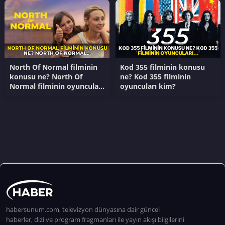
bölümünde ne oldu?
North Of Normal filminin
Kod 355 filminin konusu
konusu ne? North Of
ne? Kod 355 filminin
Normal filminin oyuncuları
oyuncuları kim?
kim?
habersunum.com, televizyon dünyasına dair güncel
haberler, dizi ve program fragmanları ile yayın akışı bilgilerini