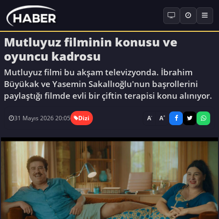
Mutluyuz filminin konusu ve
oyuncu kadrosu
Mutluyuz filmi bu akşam televizyonda. İbrahim
Büyükak ve Yasemin Sakallıoğlu'nun başrollerini
paylaştığı filmde evli bir çiftin terapisi konu alınıyor.
-
+
A
A
31 Mayıs 2026 20:05
Dizi