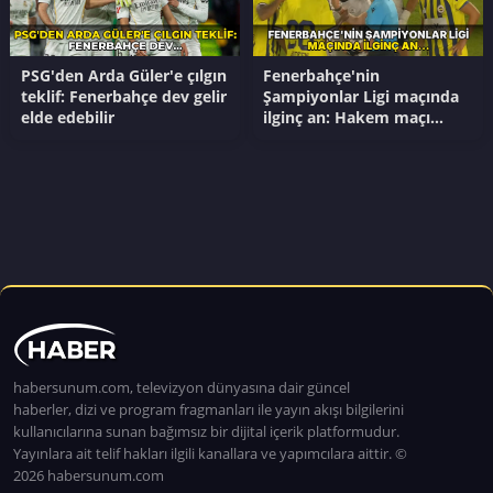
PSG'den Arda Güler'e çılgın
Fenerbahçe'nin
teklif: Fenerbahçe dev gelir
Şampiyonlar Ligi maçında
elde edebilir
ilginç an: Hakem maçı
erken bitirdi, saha karıştı
habersunum.com, televizyon dünyasına dair güncel
haberler, dizi ve program fragmanları ile yayın akışı bilgilerini
kullanıcılarına sunan bağımsız bir dijital içerik platformudur.
Yayınlara ait telif hakları ilgili kanallara ve yapımcılara aittir. ©
2026 habersunum.com