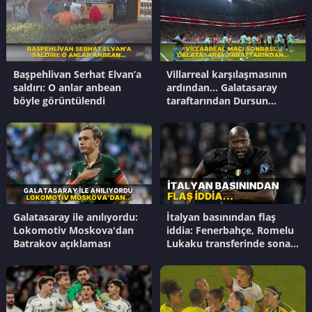
Başpehlivan Serhat Elvan’a
Villarreal karşılaşmasının
saldırı: O anlar anbean
ardından... Galatasaray
böyle görüntülendi
taraftarından Dursun
Özbek'e transfer tepkisi
Galatasaray ile anılıyordu:
İtalyan basınından flaş
Lokomotiv Moskova'dan
iddia: Fenerbahçe, Romelu
Batrakov açıklaması
Lukaku transferinde sona
yakın!