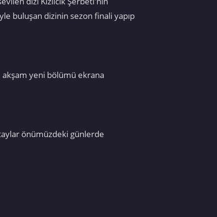
vilen dizi Kızılcık Şerbeti'nin
yle buluşan dizinin sezon finali yapıp
 bu akşam yeni bölümü ekrana
detaylar önümüzdeki günlerde