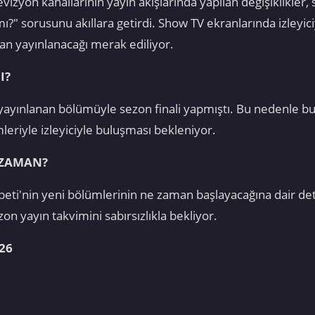
zyon kanallarının yayın akışlarında yapılan değişiklikler, se
ı?" sorusunu akıllara getirdi. Show TV ekranlarında izleyici
n yayınlanacağı merak ediliyor.
I?
afta yayınlanan bölümüyle sezon finali yapmıştı. Bu nedenle
eriyle izleyiciyle buluşması bekleniyor.
E ZAMAN?
erbeti'nin yeni bölümlerinin ne zaman başlayacağına dair 
zon yayın takvimini sabırsızlıkla bekliyor.
26