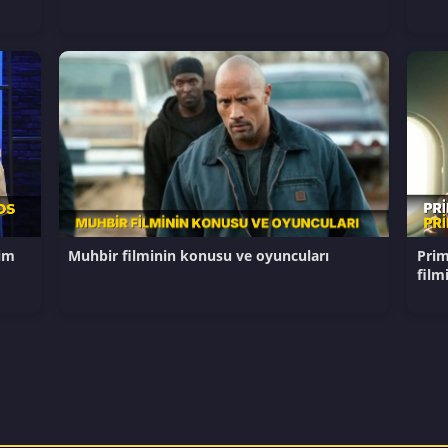
im
Muhbir filminin konusu ve oyuncuları
Prim
film