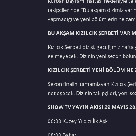
Kurban Bayramı haftası nedeniyle televi
takipçilerinde "Bu akşam dizimiz var m
yapmadığı ve yeni bölümlerin ne zama
BU AKŞAM KIZILCIK ŞERBETİ VAR M
Kızılcık Şerbeti dizisi, geçtiğimiz h
gelmeyecek. Dizinin yeni sezon bölüml
KIZILCIK ŞERBETİ YENİ BÖLÜM N
Sezon finalini tamamlayan Kızılcık Ş
netleşecek. Dizinin takipçileri, yeni se
SHOW TV YAYIN AKIŞI 29 MAYIS 20
06:00 Kuzey Yıldızı İlk Aşk
08:00 Bahar