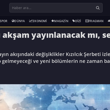
SPOR
DÜNYA
EKONOMI
MAGAZIN
DIZI
FRAGMAN
bu akşam yayınlanacak mı, se
n akışındaki değişiklikler Kızılcık Şerbeti izl
 gelmeyeceği ve yeni bölümlerin ne zaman başl