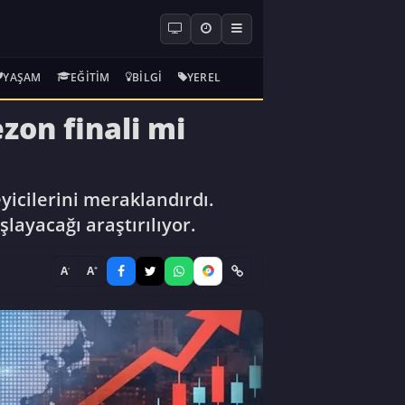
YAŞAM
EĞITIM
BILGI
YEREL
zon finali mi
eyicilerini meraklandırdı.
ayacağı araştırılıyor.
-
+
A
A