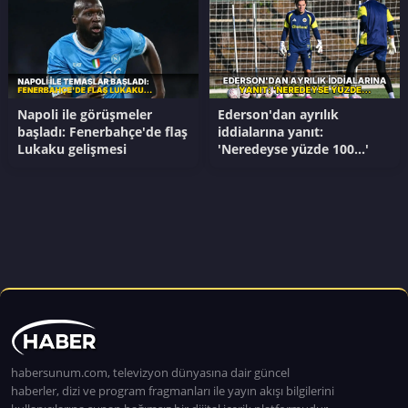
Napoli ile görüşmeler
Ederson'dan ayrılık
başladı: Fenerbahçe'de flaş
iddialarına yanıt:
Lukaku gelişmesi
'Neredeyse yüzde 100...'
habersunum.com, televizyon dünyasına dair güncel
haberler, dizi ve program fragmanları ile yayın akışı bilgilerini