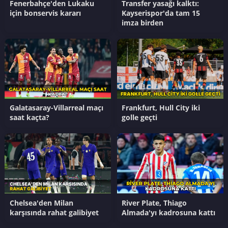
Fenerbahçe'den Lukaku
Transfer yasağı kalktı:
için bonservis kararı
Kayserispor'da tam 15
imza birden
Galatasaray-Villarreal maçı
Frankfurt, Hull City iki
saat kaçta?
golle geçti
Chelsea'den Milan
River Plate, Thiago
karşısında rahat galibiyet
Almada'yı kadrosuna kattı