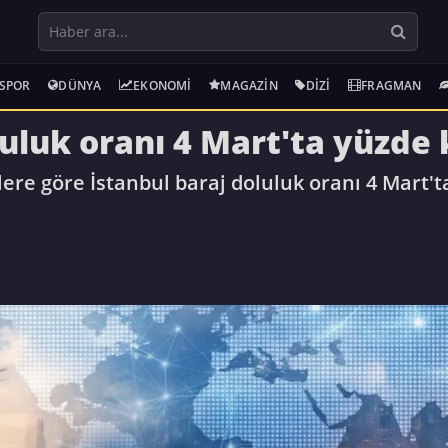
SPOR
DÜNYA
EKONOMI
MAGAZIN
DIZI
FRAGMAN
luluk oranı 4 Mart'ta yüzde 
lere göre İstanbul baraj doluluk oranı 4 Mart'