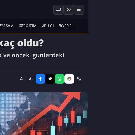
YAŞAM
EĞITIM
BILGI
YEREL
kaç oldu?
ta ve önceki günlerdeki
-
+
A
A