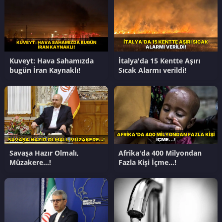
Kuveyt: Hava Sahamızda
İtalya'da 15 Kentte Aşırı
bugün İran Kaynaklı!
Sıcak Alarmı verildi!
Savaşa Hazır Olmalı,
Afrika'da 400 Milyondan
Müzakere…!
Fazla Kişi İçme…!