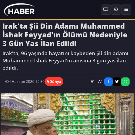
Irak'ta Şii Din Adamı Muhammed
İshak Feyyad'ın Ölümü Nedeniyle
3 Gün Yas İlan Edildi
Irak'ta, 96 yaşında hayatını kaybeden Şii din adamı
Muhammed İshak Feyyad'ın anısına 3 gün yas ilan
edildi.
-
+
A
A
4 Haziran 2026 15:30
Dünya