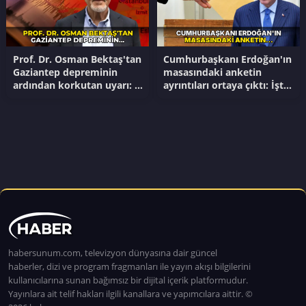
Prof. Dr. Osman Bektaş'tan
Cumhurbaşkanı Erdoğan'ın
Gaziantep depreminin
masasındaki anketin
ardından korkutan uyarı: '6
ayrıntıları ortaya çıktı: İşte
Şubat bitmedi...'
AKP ile YENİ Parti arasında
oy farkı!
habersunum.com, televizyon dünyasına dair güncel
haberler, dizi ve program fragmanları ile yayın akışı bilgilerini
kullanıcılarına sunan bağımsız bir dijital içerik platformudur.
Yayınlara ait telif hakları ilgili kanallara ve yapımcılara aittir. ©