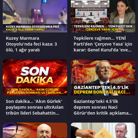
Kuzey Marmara
Tepkilere rağmen… YENİ
Otoyolu'nda feci kaza: 3
Parti’den ‘Çerçeve Yasa’ için
ölü, 1 ağır yaralı
karar: Genel Kurul’da ‘evet’
diyecek
Son dakika... 'Akın Gürlek'
Gaziantep'teki 4.5'lik
paylaşımı sonrası ultrAslan
deprem sonrası Naci
tribün lideri Sebahattin
Görür'den kritik açıklama:
Şirin gözaltına alındı!
Daha büyük deprem yolda
mı?