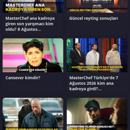
MasterChef ana kadroya
Güncel reyting sonuçları
giren son yarışmacı kim
oldu? 8 Ağustos
MasterChef ana kadroya
giren 20. yarışmacı kim?
Cansever kimdir?
MasterChef Türkiye'de 7
Ağustos 2026 kim ana
kadroya girdi?
Masterchef'te kim
kazandı?