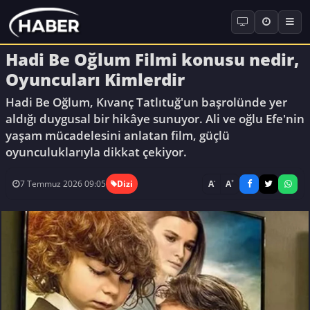
Hadi Be Oğlum Filmi konusu nedir,
Oyuncuları Kimlerdir
Hadi Be Oğlum, Kıvanç Tatlıtuğ'un başrolünde yer
aldığı duygusal bir hikâye sunuyor. Ali ve oğlu Efe'nin
yaşam mücadelesini anlatan film, güçlü
oyunculuklarıyla dikkat çekiyor.
-
+
A
A
7 Temmuz 2026 09:05
Dizi