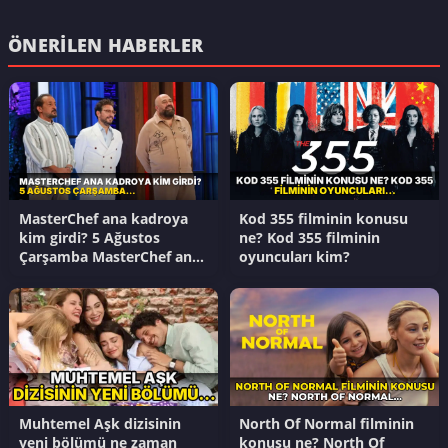
ÖNERILEN HABERLER
MasterChef ana kadroya
Kod 355 filminin konusu
kim girdi? 5 Ağustos
ne? Kod 355 filminin
Çarşamba MasterChef ana
oyuncuları kim?
kadroya kim giren 17.
yarışmacı kim oldu?
Muhtemel Aşk dizisinin
North Of Normal filminin
yeni bölümü ne zaman
konusu ne? North Of