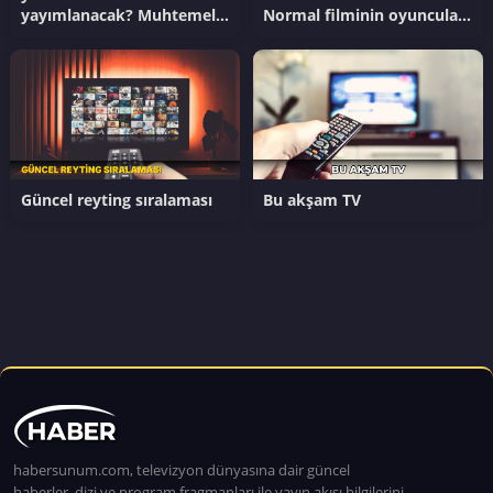
yayımlanacak? Muhtemel
Normal filminin oyuncuları
Aşk dizisinin son
kim?
bölümünde ne oldu?
Güncel reyting sıralaması
Bu akşam TV
habersunum.com, televizyon dünyasına dair güncel
haberler, dizi ve program fragmanları ile yayın akışı bilgilerini