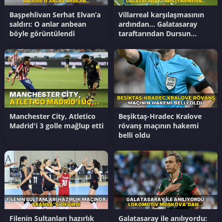
Başpehlivan Serhat Elvan’a
Villarreal karşılaşmasının
saldırı: O anlar anbean
ardından... Galatasaray
böyle görüntülendi
taraftarından Dursun
Özbek'e transfer tepkisi
Manchester City, Atletico
Beşiktaş-Hradec Kralove
Madrid'i 3 golle mağlup etti
rövanş maçının hakemi
belli oldu
Filenin Sultanları hazırlık
Galatasaray ile anılıyordu: