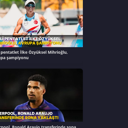
i pentatlet İlke Özyüksel Mihrioğlu,
upa şampiyonu
rpool, Ronald Araujo transferinde sona