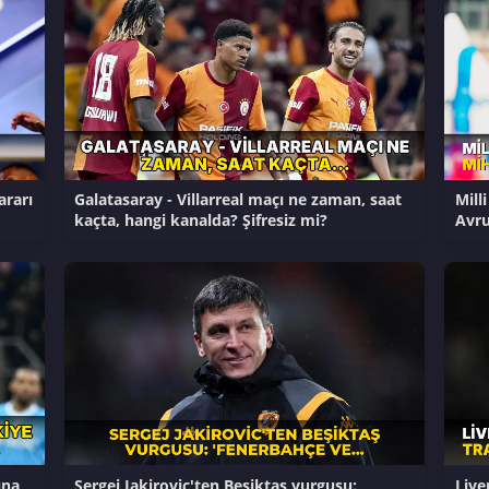
ararı
Galatasaray - Villarreal maçı ne zaman, saat
Mill
kaçta, hangi kanalda? Şifresiz mi?
Avr
ına
Sergej Jakirovic'ten Beşiktaş vurgusu:
Live