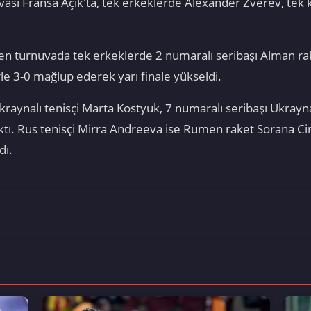
vası Fransa Açık'ta, tek erkeklerde Alexander Zverev, tek 
nen turnuvada tek erkeklerde 2 numaralı seribaşı Alman ra
erle 3-0 mağlup ederek yarı finale yükseldi.
aynalı tenisçi Marta Kostyuk, 7 numaralı seribaşı Ukraynalı 
çıktı. Rus tenisçi Mirra Andreeva ise Rumen raket Sorana Cir
dı.