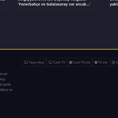
'Fenerbahçe ve Galatasaray var ancak...'
yakl
Yayın Akışı
Canlı TV
Canlı TV izle
TV izle
Ya
üncel
kışı
l içerik
allara ve