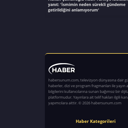
yanıt: 'İsmimin neden sürekli gündeme
getirildiğini anlamıyorum'
habersunum.com, televizyon dünyasına dair g
haberler, dizi ve program fragmanları ile yayın a
bilgilerini kullanıcılarına sunan bağımsız bir dijita
platformudur. Yayınlara ait telif hakları ilgili kan
yapımcılara aittir. © 2026 habersunum.com
Haber Kategorileri