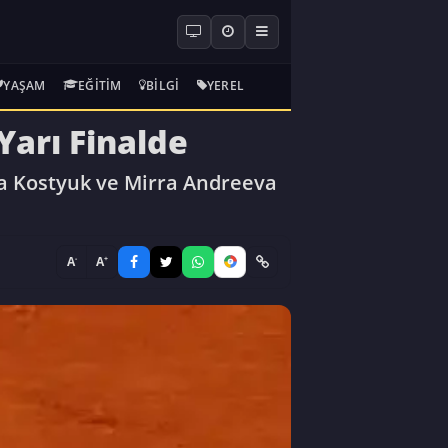
YAŞAM
EĞITIM
BILGI
YEREL
Yarı Finalde
ta Kostyuk ve Mirra Andreeva
-
+
A
A