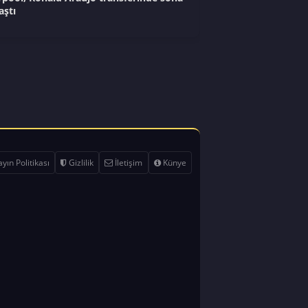
aştı
yın Politikası
Gizlilik
İletişim
Künye