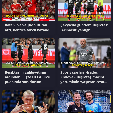
Rafa Silva ve Jhon Duran
Çekya'da gündem Beşiktaş:
attı, Benfica farklı kazandı
'Acımasız yenilgi'
Beşiktaş'ın galibiyetinin
Spor yazarları Hradec
ardından... İşte UEFA ülke
Kralove - Beşiktaş maçını
puanında son durum
yorumladı: 'Şaşırtan cesur
kararlarıyla galibiyetin
mimarı oldu'