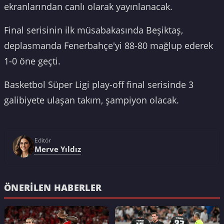
ekranlarından canlı olarak yayınlanacak.
Final serisinin ilk müsabakasında Beşiktaş,
deplasmanda Fenerbahçe'yi 88-80 mağlup ederek
1-0 öne geçti.
Basketbol Süper Ligi play-off final serisinde 3
galibiyete ulaşan takım, şampiyon olacak.
Editör
Merve Yıldız
ÖNERILEN HABERLER