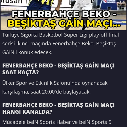
Türkiye Sigorta Basketbol Süper Ligi play-off final
serisi ikinci maçında Fenerbahçe Beko, Beşiktaş
GAİN'i konuk edecek.
FENERBAHÇE BEKO - BEŞİKTAŞ GAİN MAÇI
SAAT KAÇTA?
Ülker Spor ve Etkinlik Salonu'nda oynanacak
karşılaşma, saat 20.00'de başlayacak.
FENERBAHÇE BEKO - BEŞİKTAŞ GAİN MAÇI
HANGİ KANALDA?
Mücadele beIN Sports Haber ve beIN Sports 5