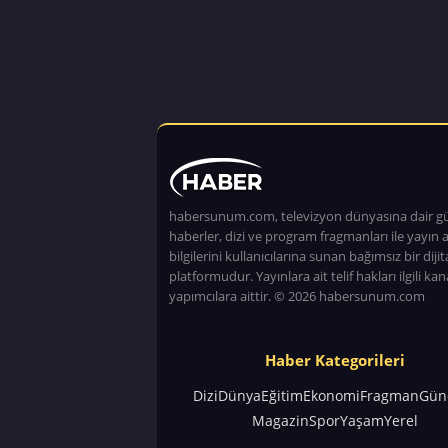
habersunum.com, televizyon dünyasına dair g
haberler, dizi ve program fragmanları ile yayın a
bilgilerini kullanıcılarına sunan bağımsız bir dijita
platformudur. Yayınlara ait telif hakları ilgili kan
yapımcılara aittir. © 2026 habersunum.com
Haber Kategorileri
Dizi
Dünya
Eğitim
Ekonomi
Fragman
Gün
Magazin
Spor
Yaşam
Yerel