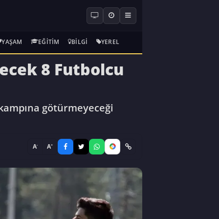
YAŞAM
EĞITIM
BILGI
YEREL
ecek 8 Futbolcu
a kampına götürmeyeceği
-
+
A
A