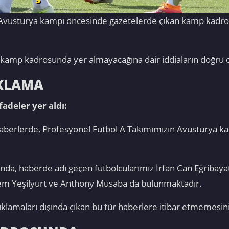
vusturya kampı öncesinde gazetelerde çıkan kamp kadros
rın kamp kadrosunda yer almayacağına dair iddiaların doğru o
IKLAMA
adeler yer aldı:
haberlerde, Profesyonel Futbol A Takımımızın Avusturya kam
a, haberde adı geçen futbolcularımız İrfan Can Eğribaya
em Yeşilyurt ve Anthony Musaba da bulunmaktadır.
maları dışında çıkan bu tür haberlere itibar etmemesini 