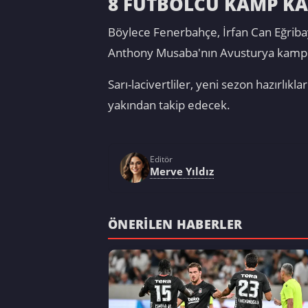
8 FUTBOLCU KAMP K
Böylece Fenerbahçe, İrfan Can Eğriba
Anthony Musaba'nın Avusturya kampın
Sarı-lacivertliler, yeni sezon hazırlı
yakından takip edecek.
Editör
Merve Yıldız
ÖNERILEN HABERLER