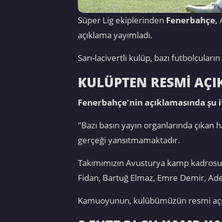
Süper Lig ekiplerinden
Fenerbahçe,
A
açıklama yayımladı.
Sarı-lacivertli kulüp, bazı futbolcula
KULÜPTEN RESMİ AÇ
Fenerbahçe'nin açıklamasında şu if
"Bazı basın yayın organlarında çıkan 
gerçeği yansıtmamaktadır.
Takımımızın Avusturya kamp kadrosund
Fidan, Bartuğ Elmaz, Emre Demir, Ad
Kamuoyunun, kulübümüzün resmi açıkla