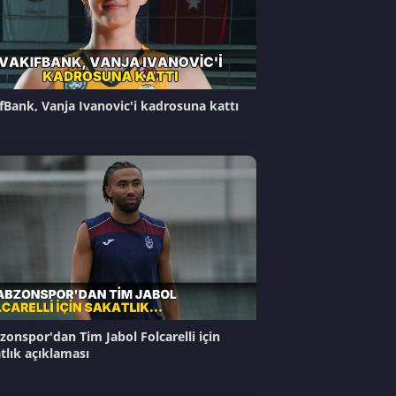
fBank, Vanja Ivanovic'i kadrosuna kattı
zonspor'dan Tim Jabol Folcarelli için
tlık açıklaması