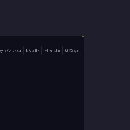
yın Politikası
Gizlilik
İletişim
Künye