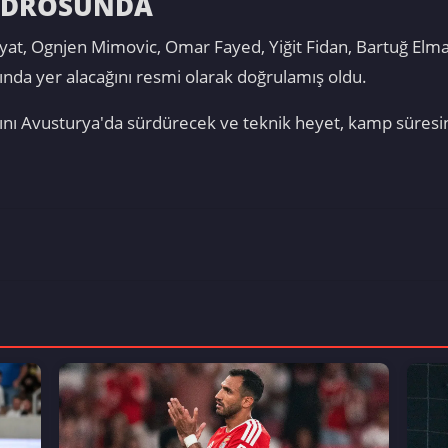
ADROSUNDA
yat, Ognjen Mimovic, Omar Fayed, Yiğit Fidan, Bartuğ Elm
da yer alacağını resmi olarak doğrulamış oldu.
klarını Avusturya'da sürdürecek ve teknik heyet, kamp süres