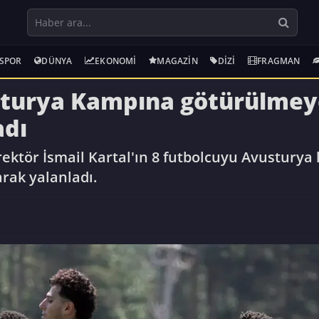
SPOR
DÜNYA
EKONOMI
MAGAZIN
DIZI
FRAGMAN
turya Kampına götürülmey
adı
rektör İsmail Kartal'ın 8 futbolcuyu Avustury
rak yalanladı.