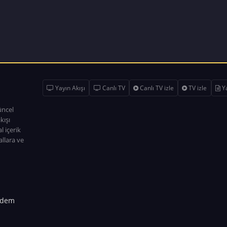
Yayın Akışı
Canlı TV
Canlı TV izle
TV izle
Ya
üncel
kışı
l içerik
allara ve
dem